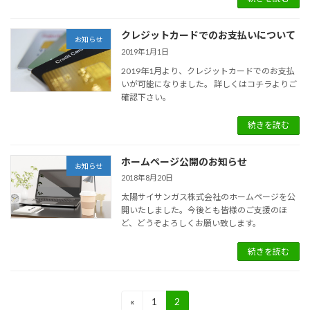
クレジットカードでのお支払いについて
お知らせ
2019年1月1日
2019年1月より、クレジットカードでのお支払
いが可能になりました。 詳しくはコチラよりご
確認下さい。
続きを読む
ホームページ公開のお知らせ
お知らせ
2018年8月20日
太陽サイサンガス株式会社のホームページを公
開いたしました。今後とも皆様のご支援のほ
ど、どうぞよろしくお願い致します。
続きを読む
投
«
1
2
固
固