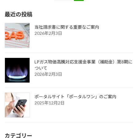
定
定
稿
ペ
ペ
最近の投稿
ー
ー
の
ジ
ジ
ペ
当社請求書に関する重要なご案内
2026年2月3日
ー
ジ
送
LPガス物価高騰対応支援金事業（補助金）第8期に
り
ついて
2026年2月3日
ポータルサイト「ポータルワン」のご案内
2025年12月2日
カテゴリー