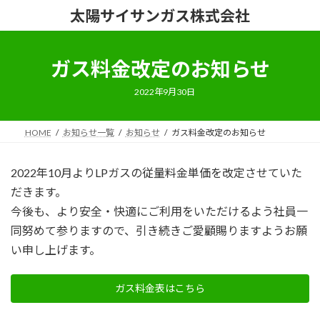
コ
ナ
太陽サイサンガス株式会社
ン
ビ
テ
ゲ
ン
ー
ガス料金改定のお知らせ
ツ
シ
へ
ョ
ス
ン
2022年9月30日
キ
に
ッ
移
HOME
お知らせ一覧
お知らせ
ガス料金改定のお知らせ
プ
動
2022年10月よりLPガスの従量料金単価を改定させていた
だきます。
今後も、より安全・快適にご利用をいただけるよう社員一
同努めて参りますので、引き続きご愛顧賜りますようお願
い申し上げます。
ガス料金表はこちら